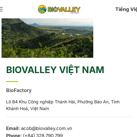
Tiếng Vi
BIOVALLEY VIỆT NAM
ORGANIC & NATURAL
Cảm ơn bạn đã tin tưởng
High-Quality Product From The Vietnamese
BioFactory
Lô B4 Khu Công nghiệp Thành Hải, Phường Bảo An, Tỉnh
Khánh Hoà, Việt Nam
Email:
acob@biovalley.com.vn
Phone:
(+84) 328.790.799