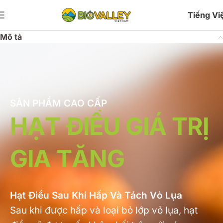
Tiếng Vi
Mô tả
SẢN PHẨM CAO CẤP
HẠT ĐIỀU GIÁ TRỊ
GIA TĂNG
Hạt Điều Sau Khi Hấp Và Tách Vỏ Lụa
Sau khi được hấp và loại bỏ lớp vỏ lụa, hạt