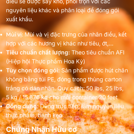
điều sẽ được sấy khô, phối trộn với các
nguyên liệu khác và phân loại để đóng gói
xuất khẩu.
Mùi vị:
Mùi và vị đặc trưng của nhân điều, kết
hợp với các hương vị khác như tiêu, ớt,…
Tiêu chuẩn chất lượng:
Theo tiêu chuẩn AFI
(Hiệp hội Thực phẩm Hoa Kỳ)
Tùy chọn đóng gói:
Sản phẩm được hút chân
không bằng túi PE, đóng trong thùng carton
trắng có dán nhãn. Quy cách: 50 lbs, 25 lbs,
5 kg / 15.876 kg cho mỗi container 20 feet
Công dụng:
Dùng trực tiếp, làm nguyên liệu
thực phẩm, bánh kẹo
Chứng Nhận Hữu cơ