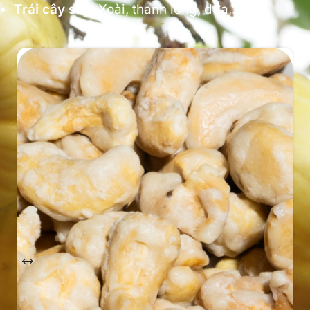
Trái cây sấy:
Xoài, thanh long, dứa,…