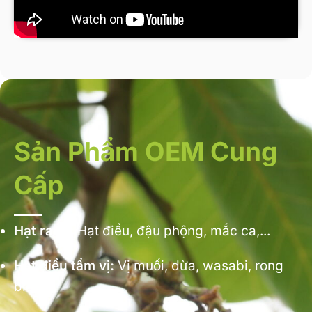
Sản Phẩm OEM Cung
Cấp
Hạt rang:
Hạt điều, đậu phộng, mắc ca,...
Hạt điều tẩm vị:
Vị muối, dừa, wasabi, rong
biển,…