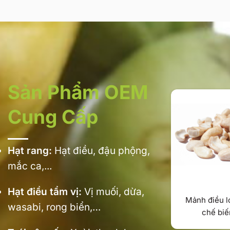
Sản Phẩm OEM
Cung Cấp
Hạt rang:
Hạt điều, đậu phộng,
mắc ca,...
Hạt điều tẩm vị:
Vị muối, dừa,
Mảnh điều l
wasabi, rong biển,…
chế biế