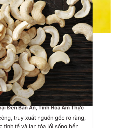
rại Đến Bàn Ăn, Tinh Hoa Ẩm Thực
công, truy xuất nguồn gốc rõ ràng,
 tinh tế và lan tỏa lối sống bền