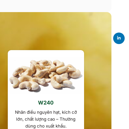
Linkedi
W240
W
Nhân điều nguyên hạt, kích cỡ
Loại phổ biến
lớn, chất lượng cao – Thường
tốt giữa kích 
dùng cho xuất khẩu.
được sử dụ