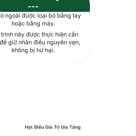
---
ỏ ngoài được loại bỏ bằng tay
Nhân điều s
hoặc bằng máy.
khô để đ
trình này được thực hiện cẩn
Bước này gi
 để giữ nhân điều nguyên vẹn,
quản và tăn
không bị hư hại.
Hạt Điều Giá Trị Gia Tăng