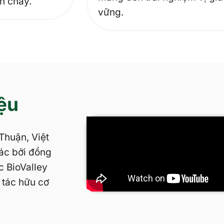
n chay.
vững.
ệu
Thuận, Việt
ác bởi đồng
c BioValley
 tác hữu cơ