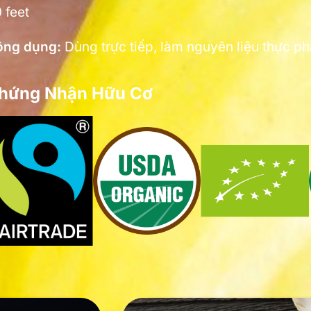
 feet
ông dụng:
Dùng trực tiếp, làm nguyên liệu thực p
hứng Nhận Hữu Cơ