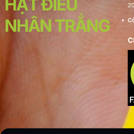
HẠT ĐIỀU
20
NHÂN TRẮNG
C
C