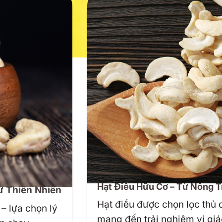
Hạt Điều Hữu Cơ – Từ Nông T
ừ Thiên Nhiên
Hạt điều được chọn lọc thủ 
– lựa chọn lý
mang đến trải nghiệm vị giác