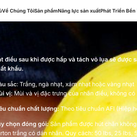
ủ
Về Chúng Tôi
Sản phẩm
Năng lực sản xuất
Phát Triển Bền
t điều sau khi được hấp và tách vỏ lụa sẽ được 
ất khẩu.
u sắc:
Trắng, ngà nhạt, xám nhạt hoặc vàng nhạt
i vị:
Mùi và vị đặc trưng của nhân điều, không có 
êu chuẩn chất lượng:
Theo tiêu chuẩn AFI (Hiệp 
y chọn đóng gói:
Sản phẩm được hút chân không 
rton trắng có dán nhãn. Quy cách: 50 lbs, 25 lbs, 