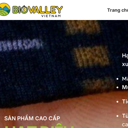
Trang ch
Hạ
xu
Mà
Mù
Ti
Tù
SẢN PHẨM CAO CẤP
ca