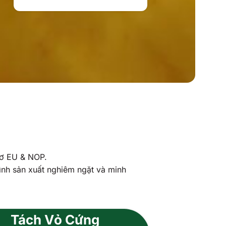
cơ EU & NOP.
ình sản xuất nghiêm ngặt và minh
Tách Vỏ Cứng