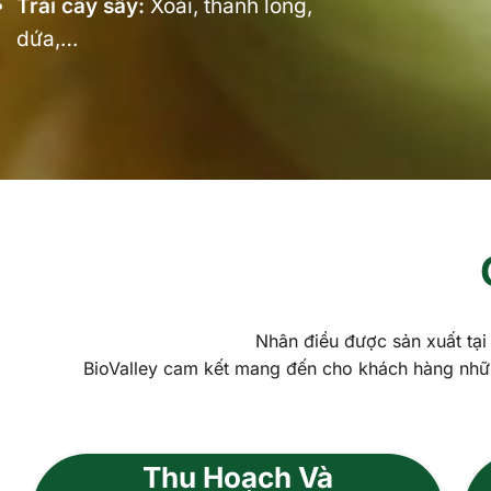
Trái cây sấy:
Xoài, thanh long,
dứa,…
Nhân điều được sản xuất t
BioValley cam kết mang đến cho khách hàng nhữn
Thu Hoạch Và