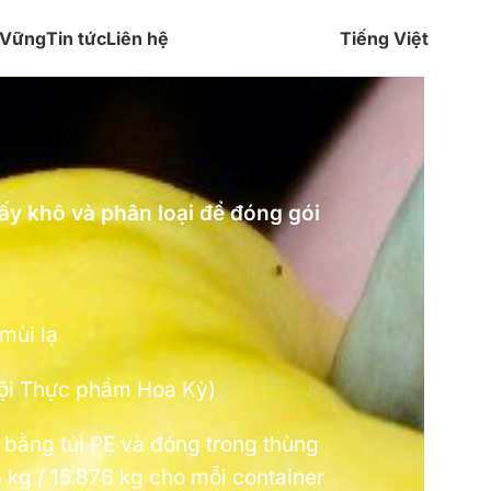
 Vững
Tin tức
Liên hệ
Tiếng Việt
sấy khô và phân loại để đóng gói
mùi lạ
hội Thực phẩm Hoa Kỳ)
bằng túi PE và đóng trong thùng
5 kg / 15.876 kg cho mỗi container